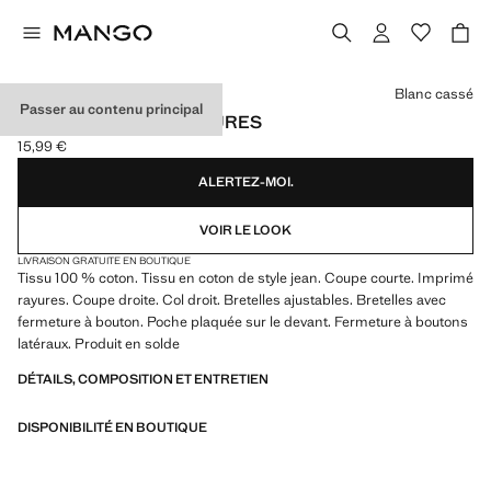
Choisissez une couleur
Blanc cassé
Passer au contenu principal
SALOPETTE JEAN RAYURES
15,99 €
Prix actuel [15,99 € ]
ALERTEZ-MOI.
VOIR LE LOOK
LIVRAISON GRATUITE EN BOUTIQUE
Tissu 100 % coton. Tissu en coton de style jean. Coupe courte. Imprimé
rayures. Coupe droite. Col droit. Bretelles ajustables. Bretelles avec
fermeture à bouton. Poche plaquée sur le devant. Fermeture à boutons
latéraux. Produit en solde
DÉTAILS, COMPOSITION ET ENTRETIEN
DISPONIBILITÉ EN BOUTIQUE