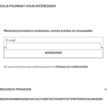
CELA POURRAIT VOUS INTÉRESSER
Recevez promotions exclusives, ventes privées et nouveautés
E-mail
M’INSCRIRE
En vous inscrivant, vous confirmez avoir lu la
Politique de confidentialité
.
BELGIQUE
·
FRANÇAIS
INSTAGRAM
FACEBOOK
YOUTUBE
TIKTOK
SPOTIFY
PINTEREST
X
LINKEDIN