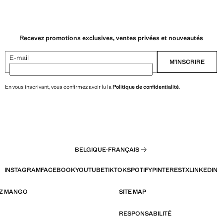
Recevez promotions exclusives, ventes privées et nouveautés
E-mail
M’INSCRIRE
En vous inscrivant, vous confirmez avoir lu la
Politique de confidentialité
.
BELGIQUE
·
FRANÇAIS
INSTAGRAM
FACEBOOK
YOUTUBE
TIKTOK
SPOTIFY
PINTEREST
X
LINKEDIN
EZ MANGO
SITE MAP
RESPONSABILITÉ