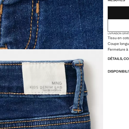
MESURES
LIVRAISON GRA
Tissu en coto
Coupe longu
Fermeture à 
DÉTAILS, C
DISPONIBIL