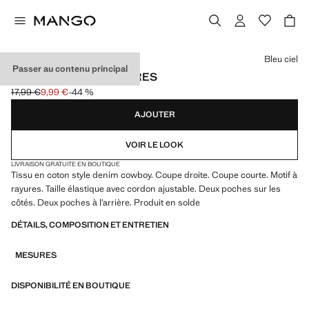
Choisissez une couleur
Bleu ciel
Passer au contenu principal
SHORT EN JEAN RAYURES
17,99 €
9,99 €
-44 %
Prix initial barré [17,99 € ]
Prix actuel [9,99 € ]
AJOUTER
VOIR LE LOOK
LIVRAISON GRATUITE EN BOUTIQUE
Tissu en coton style denim cowboy. Coupe droite. Coupe courte. Motif à
rayures. Taille élastique avec cordon ajustable. Deux poches sur les
côtés. Deux poches à l’arrière. Produit en solde
DÉTAILS, COMPOSITION ET ENTRETIEN
MESURES
DISPONIBILITÉ EN BOUTIQUE