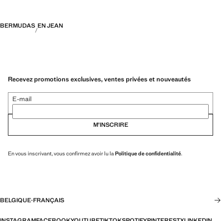
BERMUDAS
EN JEAN
Recevez promotions exclusives, ventes privées et nouveautés
E-mail
M’INSCRIRE
En vous inscrivant, vous confirmez avoir lu la
Politique de confidentialité
.
BELGIQUE
·
FRANÇAIS
INSTAGRAM
FACEBOOK
YOUTUBE
TIKTOK
SPOTIFY
PINTEREST
X
LINKEDIN