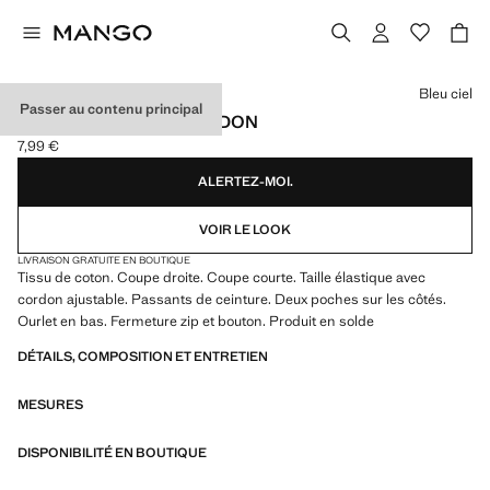
Choisissez une couleur
Bleu ciel
Passer au contenu principal
BERMUDA COTON CORDON
7,99 €
Prix actuel [7,99 € ]
ALERTEZ-MOI.
VOIR LE LOOK
LIVRAISON GRATUITE EN BOUTIQUE
Tissu de coton. Coupe droite. Coupe courte. Taille élastique avec
cordon ajustable. Passants de ceinture. Deux poches sur les côtés.
Ourlet en bas. Fermeture zip et bouton. Produit en solde
DÉTAILS, COMPOSITION ET ENTRETIEN
MESURES
DISPONIBILITÉ EN BOUTIQUE