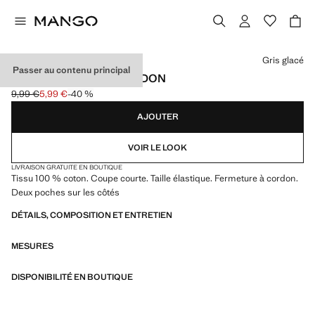
Choisissez une couleur
Gris glacé
Passer au contenu principal
BERMUDA COTON CORDON
9,99 €
5,99 €
-40 %
Prix initial barré [9,99 € ]
Prix actuel [5,99 € ]
AJOUTER
VOIR LE LOOK
LIVRAISON GRATUITE EN BOUTIQUE
Tissu 100 % coton. Coupe courte. Taille élastique. Fermeture à cordon.
Deux poches sur les côtés
DÉTAILS, COMPOSITION ET ENTRETIEN
MESURES
DISPONIBILITÉ EN BOUTIQUE