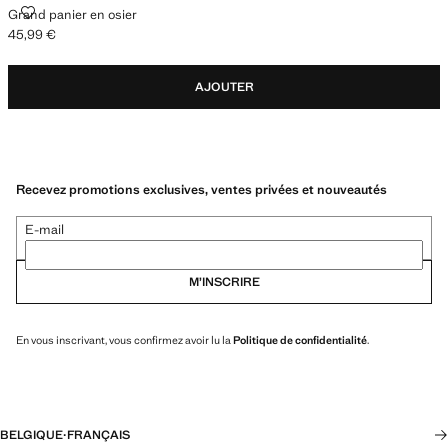
GRAND PANIER EN OSIER
Grand panier en osier
45,99 €
Prix actuel [45,99 € ]
AJOUTER
Recevez promotions exclusives, ventes privées et nouveautés
E-mail
M’INSCRIRE
En vous inscrivant, vous confirmez avoir lu la
Politique de confidentialité
.
BELGIQUE
·
FRANÇAIS