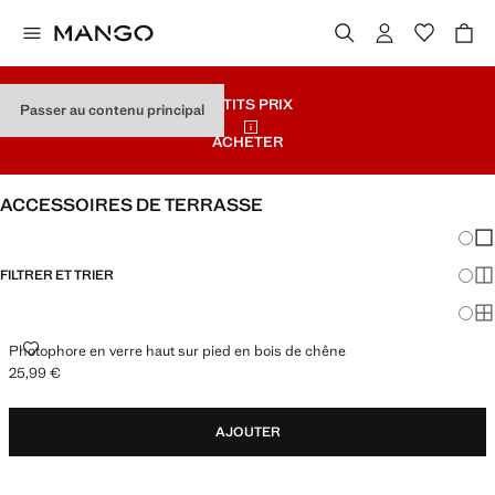
PETITS PRIX
Passer au contenu principal
ACHETER
ACCESSOIRES DE TERRASSE
Chang
Aff
FILTRER ET TRIER
Aff
Af
PHOTOPHORE EN VERRE HAUT SUR PIED EN BOIS DE CHÊNE
Photophore en verre haut sur pied en bois de chêne
25,99 €
Prix actuel [25,99 € ]
AJOUTER