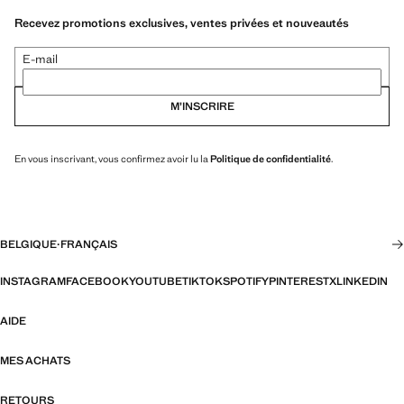
Recevez promotions exclusives, ventes privées et nouveautés
E-mail
M’INSCRIRE
En vous inscrivant, vous confirmez avoir lu la
Politique de confidentialité
.
BELGIQUE
·
FRANÇAIS
INSTAGRAM
FACEBOOK
YOUTUBE
TIKTOK
SPOTIFY
PINTEREST
X
LINKEDIN
AIDE
MES ACHATS
RETOURS