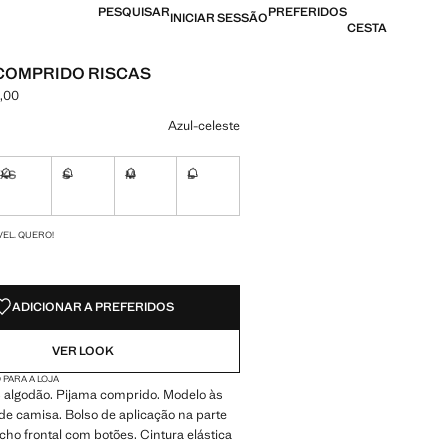
PESQUISAR
PREFERIDOS
INICIAR SESSÃO
CESTA
COMPRIDO RISCAS
,00
[AOA 69 990,00 ]
ma cor
Azul-celeste
XS
S
M
L
nível. Quero!
Não disponível. Quero!
Não disponível. Quero!
Não disponível. Quero!
Não disponível. Quero!
DES!
VEL. QUERO!
ADICIONAR A PREFERIDOS
VER LOOK
 PARA A LOJA
 algodão. Pijama comprido. Modelo às
 de camisa. Bolso de aplicação na parte
echo frontal com botões. Cintura elástica