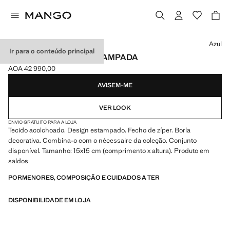
Selecione uma cor
Azul
Ir para o conteúdo principal
CAPA DE PORTÁTIL ESTAMPADA
AOA 42 990,00
Preço atual [AOA 42 990,00 ]
AVISEM-ME
VER LOOK
ENVIO GRATUITO PARA A LOJA
Tecido acolchoado. Design estampado. Fecho de zíper. Borla
decorativa. Combina-o com o nécessaire da coleção. Conjunto
disponível. Tamanho: 15x15 cm (comprimento x altura). Produto em
saldos
PORMENORES, COMPOSIÇÃO E CUIDADOS A TER
DISPONIBILIDADE EM LOJA