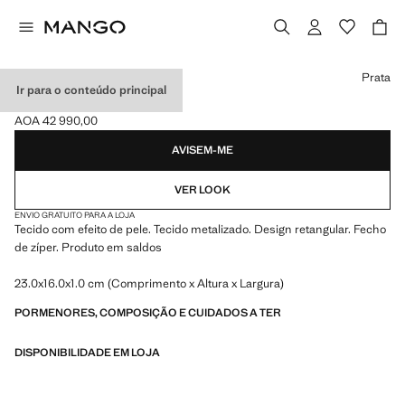
Selecione uma cor
Prata
Ir para o conteúdo principal
CLUTCH METALIZADO
AOA 42 990,00
Preço atual [AOA 42 990,00 ]
AVISEM-ME
VER LOOK
ENVIO GRATUITO PARA A LOJA
Tecido com efeito de pele. Tecido metalizado. Design retangular. Fecho
de zíper. Produto em saldos
23.0x16.0x1.0 cm (Comprimento x Altura x Largura)
PORMENORES, COMPOSIÇÃO E CUIDADOS A TER
DISPONIBILIDADE EM LOJA