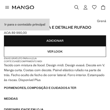
Selecione uma cor
Grená
Ir para o conteúdo principal
VESTIDO COM TEXTURA E DETALHE RUFADO
AOA 89 990,00
Preço atual [AOA 89 990,00 ]
ADICIONAR
VER LOOK
ENVIO GRATUITO PARA A LOJA
CORTE EVASÊ
COMPRIMENTO MIDI
Tecido com mistura de liocel. Design midi. Design evasé. Decote em V.
Manga curta. Costas com decote. Painel elástico rufado na parte de
trás. Fecho oculto de fecho de correr lateral. Forro interior. Estampado
às riscas. Disponível Plus
PORMENORES, COMPOSIÇÃO E CUIDADOS A TER
MEDIDAS
DISPONIBILIDADE EM LOJA