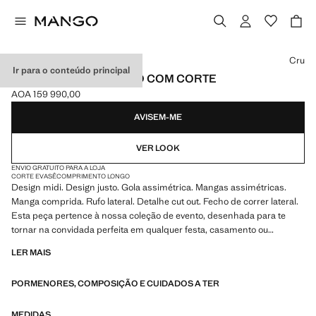
Selecione uma cor
Cru
Ir para o conteúdo principal
VESTIDO ASSIMÉTRICO COM CORTE
AOA 159 990,00
Preço atual [AOA 159 990,00 ]
AVISEM-ME
VER LOOK
ENVIO GRATUITO PARA A LOJA
CORTE EVASÊ
COMPRIMENTO LONGO
Design midi. Design justo. Gola assimétrica. Mangas assimétricas.
Manga comprida. Rufo lateral. Detalhe cut out. Fecho de correr lateral.
Esta peça pertence à nossa coleção de evento, desenhada para te
tornar na convidada perfeita em qualquer festa, casamento ou
cerimónia
LER MAIS
PORMENORES, COMPOSIÇÃO E CUIDADOS A TER
MEDIDAS