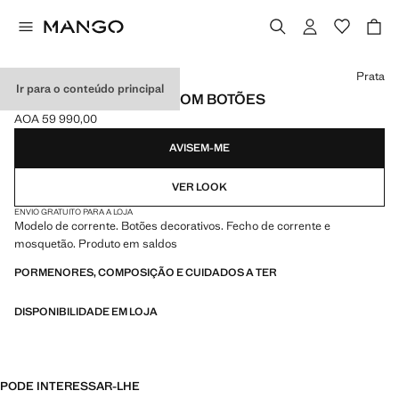
Selecione uma cor
Prata
Ir para o conteúdo principal
CINTO DE CORRENTE COM BOTÕES
AOA 59 990,00
Preço atual [AOA 59 990,00 ]
AVISEM-ME
VER LOOK
ENVIO GRATUITO PARA A LOJA
Modelo de corrente. Botões decorativos. Fecho de corrente e
mosquetão. Produto em saldos
PORMENORES, COMPOSIÇÃO E CUIDADOS A TER
DISPONIBILIDADE EM LOJA
PODE INTERESSAR-LHE