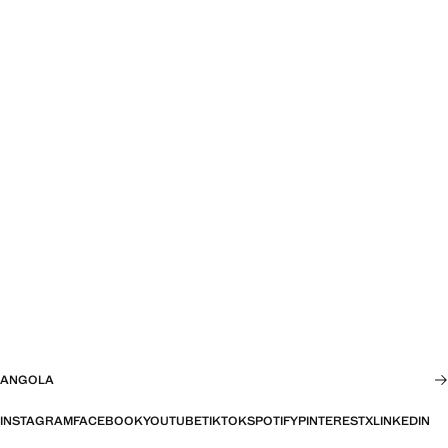
ANGOLA
INSTAGRAM
FACEBOOK
YOUTUBE
TIKTOK
SPOTIFY
PINTEREST
X
LINKEDIN