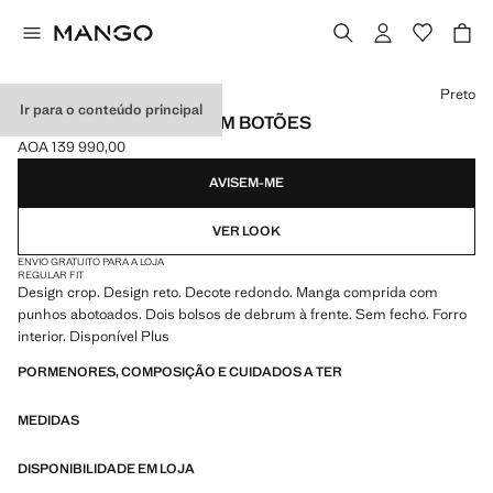
Selecione uma cor
Preto
Ir para o conteúdo principal
CASACO CROPPED COM BOTÕES
AOA 139 990,00
Preço atual [AOA 139 990,00 ]
AVISEM-ME
VER LOOK
ENVIO GRATUITO PARA A LOJA
REGULAR FIT
Design crop. Design reto. Decote redondo. Manga comprida com
punhos abotoados. Dois bolsos de debrum à frente. Sem fecho. Forro
interior. Disponível Plus
PORMENORES, COMPOSIÇÃO E CUIDADOS A TER
MEDIDAS
DISPONIBILIDADE EM LOJA