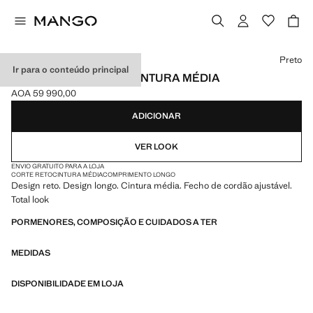
Selecione uma cor
Preto
Ir para o conteúdo principal
CALÇAS RETAS COM CINTURA MÉDIA
AOA 59 990,00
Preço atual [AOA 59 990,00 ]
ADICIONAR
VER LOOK
ENVIO GRATUITO PARA A LOJA
CORTE RETO
CINTURA MÉDIA
COMPRIMENTO LONGO
Design reto. Design longo. Cintura média. Fecho de cordão ajustável.
Total look
PORMENORES, COMPOSIÇÃO E CUIDADOS A TER
MEDIDAS
DISPONIBILIDADE EM LOJA