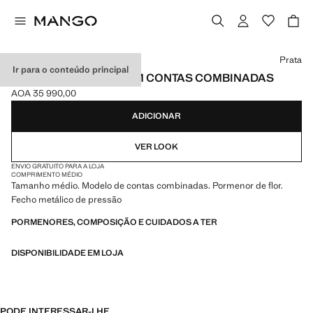
Selecione uma cor
Prata
Ir para o conteúdo principal
BRINCOS DE FLOR COM CONTAS COMBINADAS
AOA 35 990,00
Preço atual [AOA 35 990,00 ]
ADICIONAR
VER LOOK
ENVIO GRATUITO PARA A LOJA
COMPRIMENTO MÉDIO
Tamanho médio. Modelo de contas combinadas. Pormenor de flor.
Fecho metálico de pressão
PORMENORES, COMPOSIÇÃO E CUIDADOS A TER
DISPONIBILIDADE EM LOJA
PODE INTERESSAR-LHE