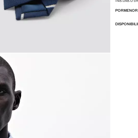
148.0x8.0 c
PORMENORE
DISPONIBIL