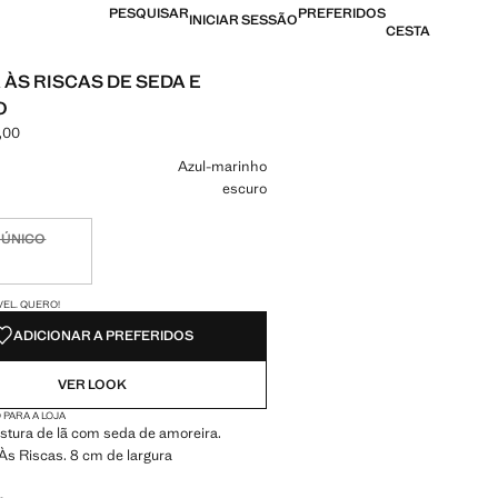
PESQUISAR
PREFERIDOS
INICIAR SESSÃO
CESTA
 ÀS RISCAS DE SEDA E
O
,00
[AOA 79 990,00 ]
ma cor
Azul-marinho
escuro
 ÚNICO
nível. Quero!
DES!
VEL. QUERO!
ADICIONAR A PREFERIDOS
VER LOOK
 PARA A LOJA
stura de lã com seda de amoreira.
s Riscas. 8 cm de largura