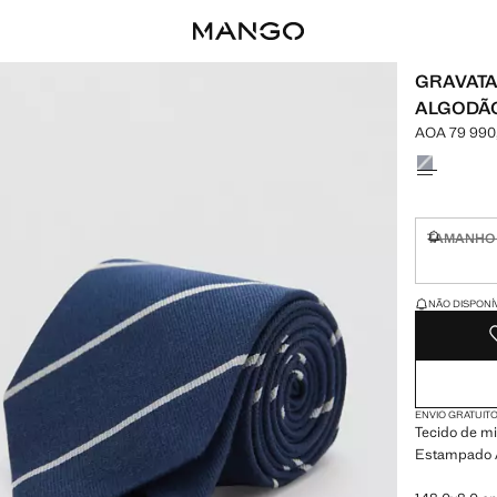
GRAVATA
ALGODÃ
AOA 79 990
Preço atual 
Selecione u
TAMANHO
Não dispo
ÚLTIMAS UNIDA
NÃO DISPONÍ
ENVIO GRATUITO
Tecido de mi
Estampado À