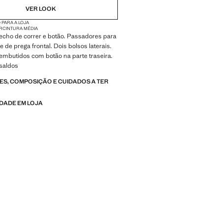
VER LOOK
 PARA A LOJA
R
CINTURA MÉDIA
 Fecho de correr e botão. Passadores para
e de prega frontal. Dois bolsos laterais.
embutidos com botão na parte traseira.
saldos
S, COMPOSIÇÃO E CUIDADOS A TER
IDADE EM LOJA