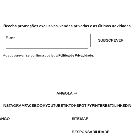
Receba promoções exclusivas, vendas privadas e as últimas novidades
E-mail
SUBSCREVER
Ao subscrever-se, confirma que leu a
Política de Privacidade
.
ANGOLA
INSTAGRAM
FACEBOOK
YOUTUBE
TIKTOK
SPOTIFY
PINTEREST
X
LINKEDIN
MANGO
SITE MAP
RESPONSABILIDADE