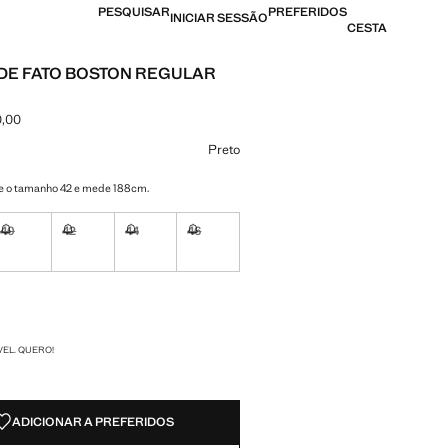
PESQUISAR
PREFERIDOS
INICIAR SESSÃO
CESTA
DE FATO BOSTON REGULAR
0,00
[AOA 119 900,00 ]
ma cor
Preto
e o tamanho 42 e mede 188cm.
40
42
44
46
nível. Quero!
Não disponível. Quero!
Não disponível. Quero!
Não disponível. Quero!
Não disponível. Quero!
nível. Quero!
DES!
VEL. QUERO!
ADICIONAR A PREFERIDOS