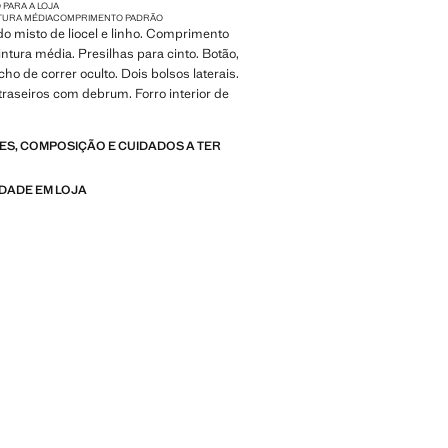
 PARA A LOJA
TURA MÉDIA
COMPRIMENTO PADRÃO
cido misto de liocel e linho. Comprimento
ntura média. Presilhas para cinto. Botão,
cho de correr oculto. Dois bolsos laterais.
traseiros com debrum. Forro interior de
S, COMPOSIÇÃO E CUIDADOS A TER
IDADE EM LOJA