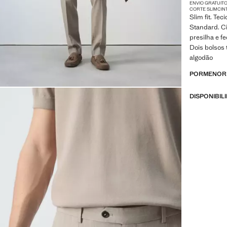
ENVIO GRATUITO
CORTE SLIM
CIN
Slim fit. Te
Standard. Ci
presilha e fe
Dois bolsos 
algodão
PORMENORE
DISPONIBIL