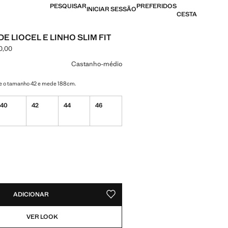
PESQUISAR
PREFERIDOS
INICIAR SESSÃO
CESTA
E LIOCEL E LINHO SLIM FIT
0,00
[AOA 139 990,00 ]
ma cor
Castanho-médio
e o tamanho 42 e mede 188cm.
40
42
44
46
DES!
VEL. QUERO!
ADICIONAR
GUARDAR NOS ARTIGOS PREFERIDO
VER LOOK