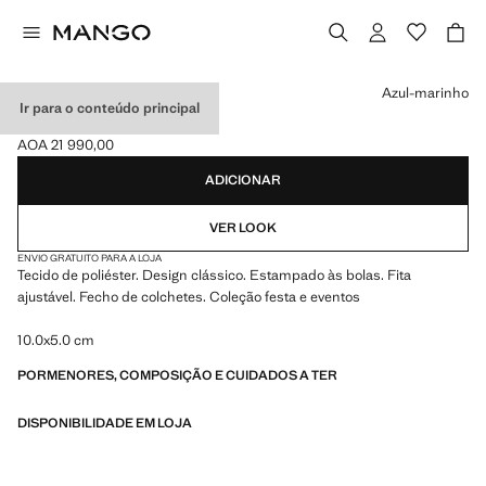
Selecione uma cor
Azul-marinho
Ir para o conteúdo principal
LAÇO ÀS BOLAS
AOA 21 990,00
Preço atual [AOA 21 990,00 ]
ADICIONAR
VER LOOK
ENVIO GRATUITO PARA A LOJA
Tecido de poliéster. Design clássico. Estampado às bolas. Fita
ajustável. Fecho de colchetes. Coleção festa e eventos
10.0x5.0 cm
PORMENORES, COMPOSIÇÃO E CUIDADOS A TER
DISPONIBILIDADE EM LOJA