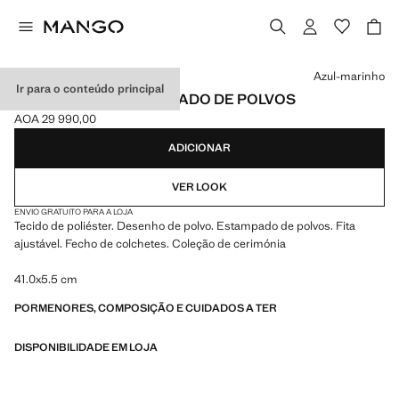
Selecione uma cor
Azul-marinho
Ir para o conteúdo principal
GRAVATA COM ESTAMPADO DE POLVOS
AOA 29 990,00
Preço atual [AOA 29 990,00 ]
ADICIONAR
VER LOOK
ENVIO GRATUITO PARA A LOJA
Tecido de poliéster. Desenho de polvo. Estampado de polvos. Fita
ajustável. Fecho de colchetes. Coleção de cerimónia
41.0x5.5 cm
PORMENORES, COMPOSIÇÃO E CUIDADOS A TER
DISPONIBILIDADE EM LOJA