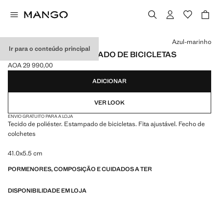
Selecione uma cor
Azul-marinho
Ir para o conteúdo principal
GRAVATA COM ESTAMPADO DE BICICLETAS
AOA 29 990,00
Preço atual [AOA 29 990,00 ]
ADICIONAR
VER LOOK
ENVIO GRATUITO PARA A LOJA
Tecido de poliéster. Estampado de bicicletas. Fita ajustável. Fecho de
colchetes
41.0x5.5 cm
PORMENORES, COMPOSIÇÃO E CUIDADOS A TER
DISPONIBILIDADE EM LOJA