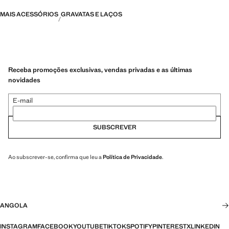
MAIS ACESSÓRIOS
GRAVATAS E LAÇOS
Receba promoções exclusivas, vendas privadas e as últimas
novidades
E-mail
SUBSCREVER
Ao subscrever-se, confirma que leu a
Política de Privacidade
.
ANGOLA
INSTAGRAM
FACEBOOK
YOUTUBE
TIKTOK
SPOTIFY
PINTEREST
X
LINKEDIN