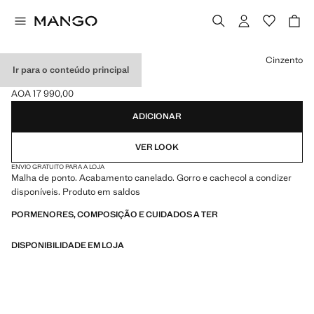
Selecione uma cor
Cinzento
Ir para o conteúdo principal
LUVAS DE MALHA
AOA 17 990,00
Preço atual [AOA 17 990,00 ]
ADICIONAR
VER LOOK
ENVIO GRATUITO PARA A LOJA
Malha de ponto. Acabamento canelado. Gorro e cachecol a condizer
disponíveis. Produto em saldos
PORMENORES, COMPOSIÇÃO E CUIDADOS A TER
DISPONIBILIDADE EM LOJA