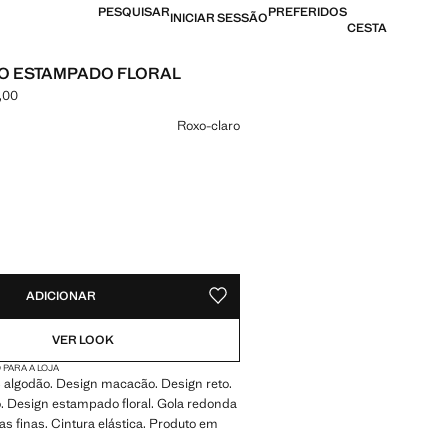
PESQUISAR
PREFERIDOS
INICIAR SESSÃO
CESTA
O ESTAMPADO FLORAL
,00
[AOA 42 990,00 ]
ma cor
Roxo-claro
DES!
VEL. QUERO!
ADICIONAR
GUARDAR NOS ARTIGOS PREFERIDO
VER LOOK
 PARA A LOJA
 algodão. Design macacão. Design reto.
. Design estampado floral. Gola redonda
ças finas. Cintura elástica. Produto em