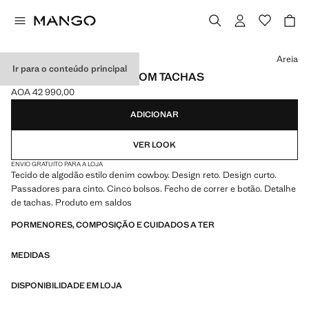
Selecione uma cor
Areia
Ir para o conteúdo principal
CALÇÕES DE GANGA COM TACHAS
AOA 42 990,00
Preço atual [AOA 42 990,00 ]
ADICIONAR
VER LOOK
ENVIO GRATUITO PARA A LOJA
Tecido de algodão estilo denim cowboy. Design reto. Design curto.
Passadores para cinto. Cinco bolsos. Fecho de correr e botão. Detalhe
de tachas. Produto em saldos
PORMENORES, COMPOSIÇÃO E CUIDADOS A TER
MEDIDAS
DISPONIBILIDADE EM LOJA