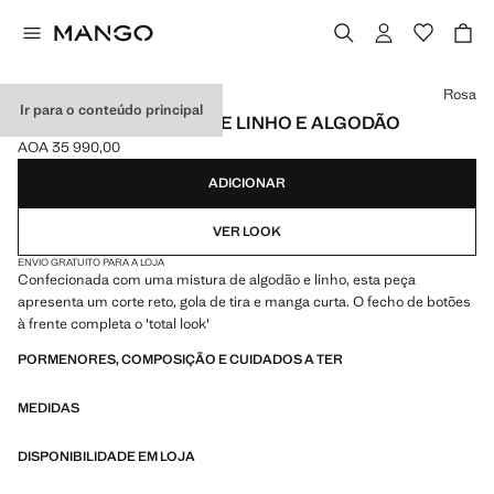
Selecione uma cor
Rosa
Ir para o conteúdo principal
CAMISA DE MISTURA DE LINHO E ALGODÃO
AOA 35 990,00
Preço atual [AOA 35 990,00 ]
ADICIONAR
VER LOOK
ENVIO GRATUITO PARA A LOJA
Confecionada com uma mistura de algodão e linho, esta peça
apresenta um corte reto, gola de tira e manga curta. O fecho de botões
à frente completa o 'total look'
PORMENORES, COMPOSIÇÃO E CUIDADOS A TER
MEDIDAS
DISPONIBILIDADE EM LOJA