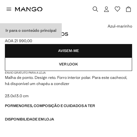
Selecione uma cor
Azul-marinho
Ir para o conteúdo principal
CACHECOL MALHA OITOS
AOA 21 990,00
Preço atual [AOA 21 990,00 ]
AVISEM-ME
VER LOOK
ENVIO GRATUITO PARA A LOJA
Malha de ponto. Design reto. Forro interior polar. Para este cachecol,
há disponível um chapéu a condizer
23.0x13.0 cm
PORMENORES, COMPOSIÇÃO E CUIDADOS A TER
DISPONIBILIDADE EM LOJA