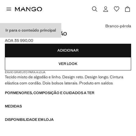
Selecione uma cor
Branco-pérola
Ir para o conteúdo principal
CALÇAS LINHO ALGODÃO
AOA 35 990,00
Preço atual [AOA 35 990,00 ]
ADICIONAR
VER LOOK
ENVIO GRATUITO PARA A LOJA
Tecido misto de algodão e linho. Design reto. Design longo. Cintura
elástica com cordão. Dois bolsos laterais. Produto em saldos
PORMENORES, COMPOSIÇÃO E CUIDADOS A TER
MEDIDAS
DISPONIBILIDADE EM LOJA