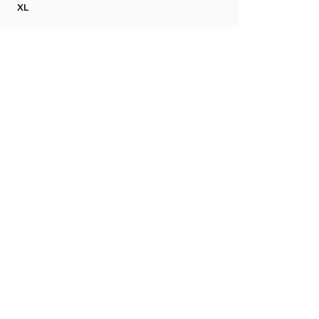
XL
TOP DE CROCHÉ ÀS FLORES