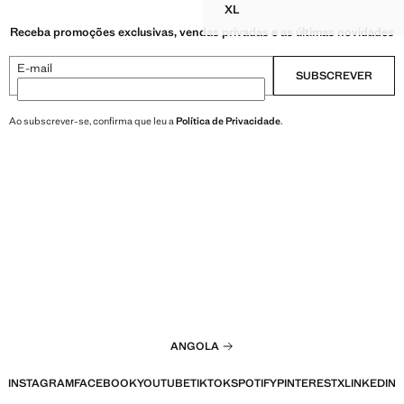
XL
TOP CROPPED HALTER DRAP
Receba promoções exclusivas, vendas privadas e as últimas novidades
E-mail
SUBSCREVER
Ao subscrever-se, confirma que leu a
Política de Privacidade
.
ANGOLA
INSTAGRAM
FACEBOOK
YOUTUBE
TIKTOK
SPOTIFY
PINTEREST
X
LINKEDIN