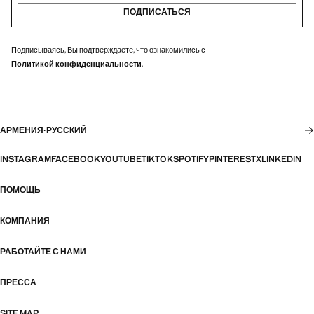
ПОДПИСАТЬСЯ
Подписываясь, Вы подтверждаете, что ознакомились с
Политикой конфиденциальности
.
АРМЕНИЯ
·
РУССКИЙ
INSTAGRAM
FACEBOOK
YOUTUBE
TIKTOK
SPOTIFY
PINTEREST
X
LINKEDIN
ПОМОЩЬ
КОМПАНИЯ
РАБОТАЙТЕ С НАМИ
ПРЕССА
SITE MAP