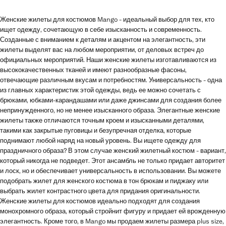
Женские жилеты для костюмов Mango - идеальный выбор для тех, кто
ищет одежду, сочетающую в себе изысканность и современность.
Созданные с вниманием к деталям и акцентом на элегантность, эти
жилеты выделят вас на любом мероприятии, от деловых встреч до
официальных мероприятий. Наши женские жилеты изготавливаются из
высококачественных тканей и имеют разнообразные фасоны,
отвечающие различным вкусам и потребностям. Универсальность - одна
из главных характеристик этой одежды, ведь ее можно сочетать с
брюками, юбками-карандашами или даже джинсами для создания более
непринужденного, но не менее изысканного образа. Элегантные женские
жилеты также отличаются точным кроем и изысканными деталями,
такими как закрытые пуговицы и безупречная отделка, которые
поднимают любой наряд на новый уровень. Вы ищете одежду для
праздничного образа? В этом случае женский жилетный костюм - вариант,
который никогда не подведет. Этот ансамбль не только придает авторитет
и лоск, но и обеспечивает универсальность в использовании. Вы можете
подобрать жилет для женского костюма в тон брюкам и пиджаку или
выбрать жилет контрастного цвета для придания оригинальности.
Женские жилеты для костюмов идеально подходят для создания
монохромного образа, который стройнит фигуру и придает ей врожденную
элегантность. Кроме того, в Mango мы продаем жилеты размера plus size,