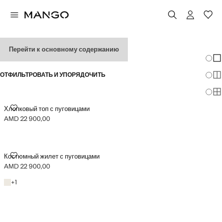
ЖЕНСКИЕ ЖИЛЕТЫ
Перейти к основному содержанию
Измен
По
ОТФИЛЬТРОВАТЬ И УПОРЯДОЧИТЬ
По
По
ХЛОПКОВЫЙ ТОП С ПУГОВИЦАМИ
Хлопковый топ с пуговицами
AMD 22 900,00
Текущая цена [AMD 22 900,00 ]
КОСТЮМНЫЙ ЖИЛЕТ С ПУГОВИЦАМИ
Костюмный жилет с пуговицами
AMD 22 900,00
Текущая цена [AMD 22 900,00 ]
Пастельный светло-серый
+1 цвет
+
1