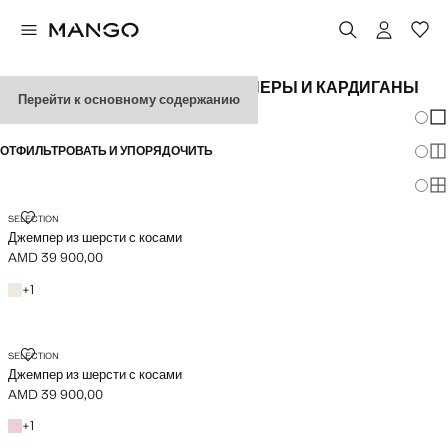
ЖЕНСКИЕ ШЕРСТЯНЫЕ ДЖЕМПЕРЫ И КАРДИГАНЫ
Перейти к основному содержанию
Измен
По
ОТФИЛЬТРОВАТЬ И УПОРЯДОЧИТЬ
По
По
ДЖЕМПЕР ИЗ ШЕРСТИ С КОСАМИ
SELECTION
Джемпер из шерсти с косами
AMD 39 900,00
Текущая цена [AMD 39 900,00 ]
Экрю
+1 цвет
+
1
ДЖЕМПЕР ИЗ ШЕРСТИ С КОСАМИ
SELECTION
Джемпер из шерсти с косами
AMD 39 900,00
Текущая цена [AMD 39 900,00 ]
Розовый
+1 цвет
+
1