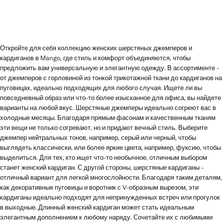
Откройте для себя коллекцию женских шерстяных джемперов и
кардиганов в Mango, где стиль и комфорт объединяются, чтобы
предложить вам универсальную и элегантную одежду. В ассортименте -
от джемперов с горловиной из тонкой трикотажной ткани до кардиганов на
пуговицах, идеально подходящих для любого случая. Ищете ли вы
повседневный образ или что-то более изысканное для офиса, вы найдете
варианты на любой вкус. Шерстяные джемперы идеально согреют вас в
холодные месяцы. Благодаря прямым фасонам и качественным тканям
эти вещи не только согревают, но и придают вечный стиль. Выберите
джемпер нейтральных тонов, например, серый или черный, чтобы
выглядеть классически, или более яркие цвета, например, фуксию, чтобы
выделиться. Для тех, кто ищет что-то необычное, отличным выбором
станет женский кардиган. С другой стороны, шерстяные кардиганы -
отличный вариант для легкой многослойности. Благодаря таким деталям,
как декоративные пуговицы и воротник с V-образным вырезом, эти
кардиганы идеально подходят для непринужденных встреч или прогулок
в выходные. Длинный женский кардиган может стать идеальным
элегантным дополнением к любому наряду. Сочетайте их с любимыми