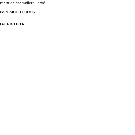
ment de cremallera i botó
OMPOSICIÓ I CURES
ITAT A BOTIGA