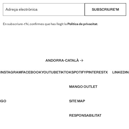
Adreça electrònica
SUBSCRIURE'M
En subscriure-t'hi, confirmes que has llegit la
Política de privacitat
.
ANDORRA
·
CATALÀ
INSTAGRAM
FACEBOOK
YOUTUBE
TIKTOK
SPOTIFY
PINTEREST
X
LINKEDIN
MANGO OUTLET
NGO
SITE MAP
RESPONSABILITAT