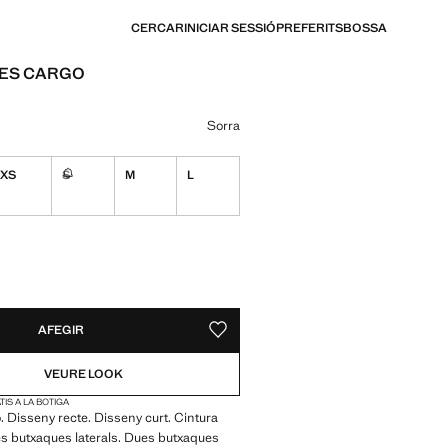
CERCAR
INICIAR SESSIÓ
PREFERITS
BOSSA
ES CARGO
[€ 25,99 ]
n color
Sorra
XS
S
M
L
No disponible. Ho vull!
S!
E. HO VULL!
AFEGIR
DESAR COM A PREFERIT
VEURE LOOK
IS A LA BOTIGA
ó. Disseny recte. Disseny curt. Cintura
es butxaques laterals. Dues butxaques