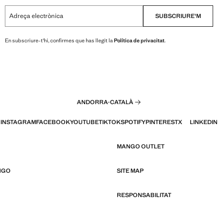
Adreça electrònica
SUBSCRIURE'M
En subscriure-t'hi, confirmes que has llegit la
Política de privacitat
.
ANDORRA
·
CATALÀ
INSTAGRAM
FACEBOOK
YOUTUBE
TIKTOK
SPOTIFY
PINTEREST
X
LINKEDIN
MANGO OUTLET
NGO
SITE MAP
RESPONSABILITAT