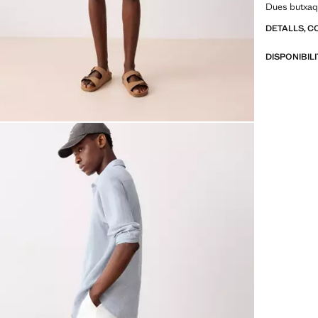
Dues butxaq
DETALLS, C
DISPONIBIL