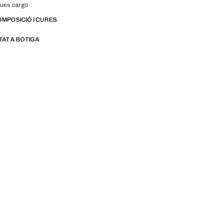
ues cargo
OMPOSICIÓ I CURES
ITAT A BOTIGA