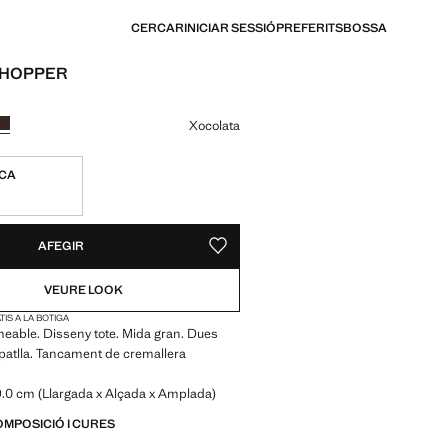
CERCAR
INICIAR SESSIÓ
PREFERITS
BOSSA
SHOPPER
€ 19,99 ]
n color
Xocolata
ICA
S!
E. HO VULL!
AFEGIR
DESAR COM A PREFERIT
VEURE LOOK
IS A LA BOTIGA
meable. Disseny tote. Mida gran. Dues
patlla. Tancament de cremallera
9.0 cm (Llargada x Alçada x Amplada)
OMPOSICIÓ I CURES