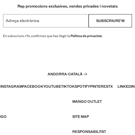
Rep promocions exclusives, vendes privades i novetats
Adreça electrònica
SUBSCRIURE'M
En subscriure-t'hi, confirmes que has llegit la
Política de privacitat
.
ANDORRA
·
CATALÀ
INSTAGRAM
FACEBOOK
YOUTUBE
TIKTOK
SPOTIFY
PINTEREST
X
LINKEDIN
MANGO OUTLET
NGO
SITE MAP
RESPONSABILITAT