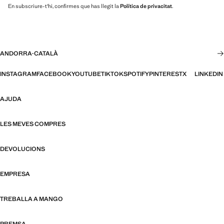
En subscriure-t'hi, confirmes que has llegit la
Política de privacitat
.
ANDORRA
·
CATALÀ
INSTAGRAM
FACEBOOK
YOUTUBE
TIKTOK
SPOTIFY
PINTEREST
X
LINKEDIN
AJUDA
LES MEVES COMPRES
DEVOLUCIONS
EMPRESA
TREBALLA A MANGO