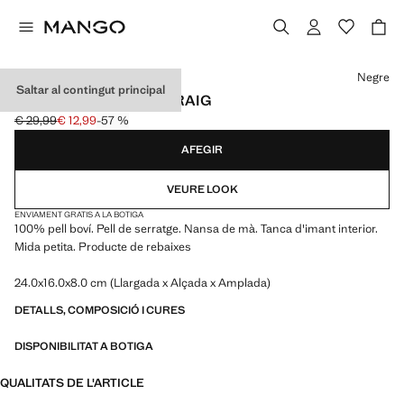
Selecciona un color
Negre
Saltar al contingut principal
BOSSA MINI PELL SERRAIG
€ 29,99
€ 12,99
-57 %
Preu inicial ratllat [€ 29,99 ]
Preu actual [€ 12,99 ]
AFEGIR
VEURE LOOK
ENVIAMENT GRATIS A LA BOTIGA
100% pell boví. Pell de serratge. Nansa de mà. Tanca d'imant interior.
Mida petita. Producte de rebaixes
24.0x16.0x8.0 cm (Llargada x Alçada x Amplada)
DETALLS, COMPOSICIÓ I CURES
DISPONIBILITAT A BOTIGA
QUALITATS DE L'ARTICLE