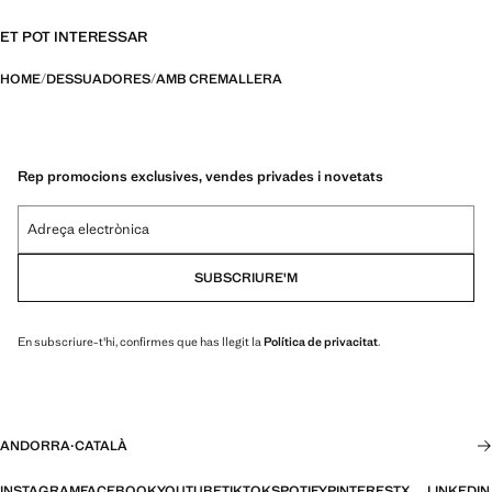
ET POT INTERESSAR
HOME
DESSUADORES
AMB CREMALLERA
Rep promocions exclusives, vendes privades i novetats
Adreça electrònica
SUBSCRIURE'M
En subscriure-t'hi, confirmes que has llegit la
Política de privacitat
.
ANDORRA
·
CATALÀ
INSTAGRAM
FACEBOOK
YOUTUBE
TIKTOK
SPOTIFY
PINTEREST
X
LINKEDIN