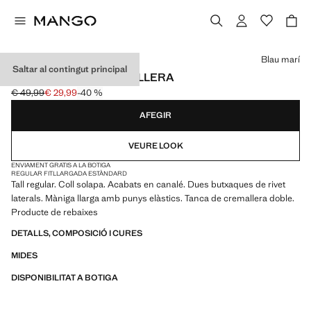
Selecciona un color
Blau marí
Saltar al contingut principal
DESSUADORA CREMALLERA
€ 49,99
€ 29,99
-40 %
Preu inicial ratllat [€ 49,99 ]
Preu actual [€ 29,99 ]
AFEGIR
VEURE LOOK
ENVIAMENT GRATIS A LA BOTIGA
REGULAR FIT
LLARGADA ESTÀNDARD
Tall regular. Coll solapa. Acabats en canalé. Dues butxaques de rivet
laterals. Màniga llarga amb punys elàstics. Tanca de cremallera doble.
Producte de rebaixes
DETALLS, COMPOSICIÓ I CURES
MIDES
DISPONIBILITAT A BOTIGA