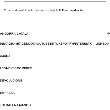
En subscriure-t'hi, confirmes que has llegit la
Política de privacitat
.
ANDORRA
·
CATALÀ
INSTAGRAM
FACEBOOK
YOUTUBE
TIKTOK
SPOTIFY
PINTEREST
X
LINKEDIN
AJUDA
LES MEVES COMPRES
DEVOLUCIONS
EMPRESA
TREBALLA A MANGO