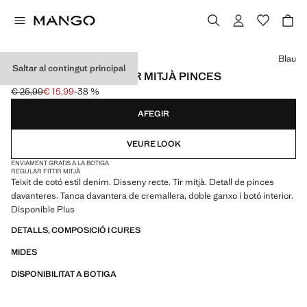
Selecciona un color
Blau
Saltar al contingut principal
BERMUDES TEXANS TIR MITJÀ PINCES
€ 25,99
€ 15,99
-38 %
Preu inicial ratllat [€ 25,99 ]
Preu actual [€ 15,99 ]
AFEGIR
VEURE LOOK
ENVIAMENT GRATIS A LA BOTIGA
REGULAR FIT
TIR MITJÀ
Teixit de cotó estil denim. Disseny recte. Tir mitjà. Detall de pinces
davanteres. Tanca davantera de cremallera, doble ganxo i botó interior.
Disponible Plus
DETALLS, COMPOSICIÓ I CURES
MIDES
DISPONIBILITAT A BOTIGA