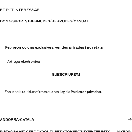
ET POT INTERESSAR
DONA
SHORTS I BERMUDES
BERMUDES
CASUAL
Rep promocions exclusives, vendes privades i novetats
Adreça electrònica
SUBSCRIURE'M
En subscriure-t'hi, confirmes que has llegit la
Política de privacitat
.
ANDORRA
·
CATALÀ
INSTAGRAM
FACEBOOK
YOUTUBE
TIKTOK
SPOTIFY
PINTEREST
X
LINKEDIN