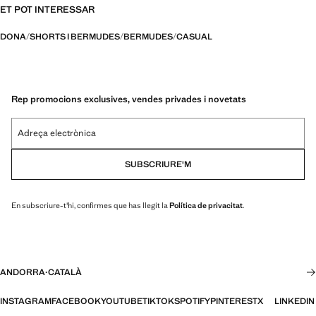
ET POT INTERESSAR
DONA
SHORTS I BERMUDES
BERMUDES
CASUAL
Rep promocions exclusives, vendes privades i novetats
Adreça electrònica
SUBSCRIURE'M
En subscriure-t'hi, confirmes que has llegit la
Política de privacitat
.
ANDORRA
·
CATALÀ
INSTAGRAM
FACEBOOK
YOUTUBE
TIKTOK
SPOTIFY
PINTEREST
X
LINKEDIN