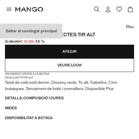
Selecciona un color
Blau
Saltar al contingut principal
BERMUDES TEXANS RECTES TIR ALT
€ 25,99
€ 15,99
-38 %
Preu inicial ratllat [€ 25,99 ]
Preu actual [€ 15,99 ]
AFEGIR
VEURE LOOK
ENVIAMENT GRATIS A LA BOTIGA
REGULAR FIT
TIR ALT
Teixit de cotó estil denim. Disseny recte. Tir alt. Trabelins. Cinc
butxaques. Tancament de botó i cremallera. Disponible Plus
DETALLS, COMPOSICIÓ I CURES
MIDES
DISPONIBILITAT A BOTIGA