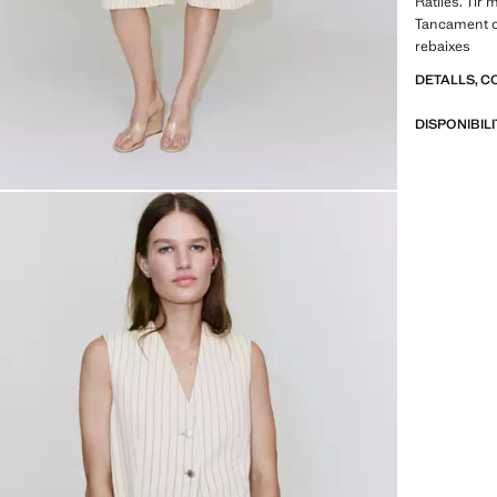
Ratlles. Tir 
Tancament oc
rebaixes
DETALLS, C
DISPONIBIL