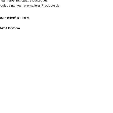
mitjà. Trabelins. Quatre butxaques.
ult de ganxos i cremallera. Producte de
OMPOSICIÓ I CURES
ITAT A BOTIGA