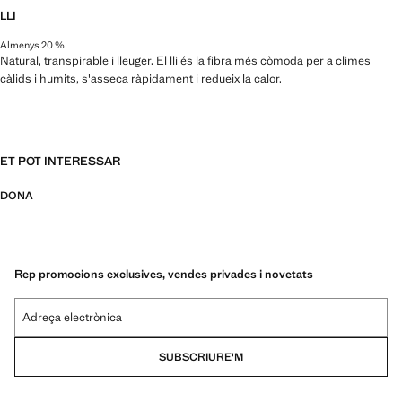
LLI
Almenys 20 %
Natural, transpirable i lleuger. El lli és la fibra més còmoda per a climes
càlids i humits, s'asseca ràpidament i redueix la calor.
ET POT INTERESSAR
DONA
Rep promocions exclusives, vendes privades i novetats
Adreça electrònica
SUBSCRIURE'M