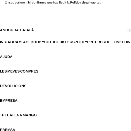
En subscriure-t'hi, confirmes que has llegit la
Política de privacitat
.
ANDORRA
·
CATALÀ
INSTAGRAM
FACEBOOK
YOUTUBE
TIKTOK
SPOTIFY
PINTEREST
X
LINKEDIN
AJUDA
LES MEVES COMPRES
DEVOLUCIONS
EMPRESA
TREBALLA A MANGO
PREMSA