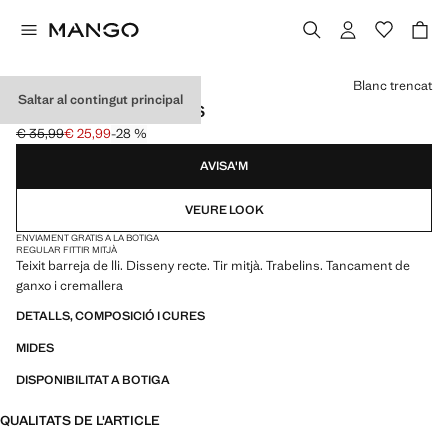
Selecciona un color
Blanc trencat
Saltar al contingut principal
BERMUDES LLI RECTES
€ 35,99
€ 25,99
-28 %
Preu inicial ratllat [€ 35,99 ]
Preu actual [€ 25,99 ]
AVISA'M
VEURE LOOK
ENVIAMENT GRATIS A LA BOTIGA
REGULAR FIT
TIR MITJÀ
Teixit barreja de lli. Disseny recte. Tir mitjà. Trabelins. Tancament de
ganxo i cremallera
DETALLS, COMPOSICIÓ I CURES
MIDES
DISPONIBILITAT A BOTIGA
QUALITATS DE L'ARTICLE