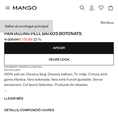
Selecciona un color
Bordeus
Saltar al contingut principal
SELECTION
PANTALONS PELL BAIXOS BOTONATS
€ 229,99
€ 179,99
-22 %
Preu inicial ratllat [€ 229,99 ]
Preu actual [€ 179,99 ]
AFEGIR
VEURE LOOK
ENVIAMENT GRATIS A LA BOTIGA
RECTE
LLARG
100% pell oví. Disseny llarg. Disseny balloon. Tir mitjà. Cintura amb
goma elàstica. Vora botonada. Vora amb frunzit ajustable. Sense
tancament. Col·lecció Selection. Producte de rebaixes
Una selecció de peces refinades, confeccionades amb teixits de
LLEGIR MÉS
qualitat per a construir un armari femení i contemporani
DETALLS, COMPOSICIÓ I CURES