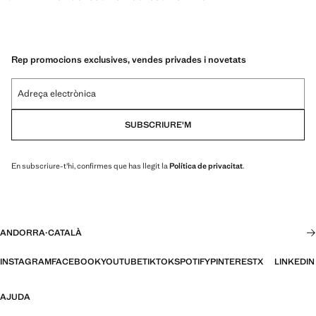
Rep promocions exclusives, vendes privades i novetats
Adreça electrònica
SUBSCRIURE'M
En subscriure-t'hi, confirmes que has llegit la
Política de privacitat
.
ANDORRA
·
CATALÀ
INSTAGRAM
FACEBOOK
YOUTUBE
TIKTOK
SPOTIFY
PINTEREST
X
LINKEDIN
AJUDA