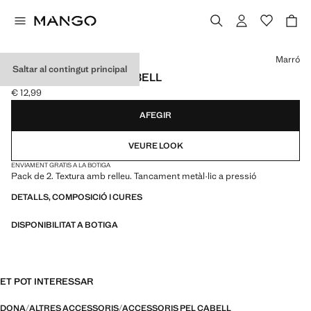
Selecciona un color
Marró
Saltar al contingut principal
SET 2 PASSADORS CABELL
€ 12,99
Preu actual [€ 12,99 ]
AFEGIR
VEURE LOOK
ENVIAMENT GRATIS A LA BOTIGA
Pack de 2. Textura amb relleu. Tancament metàl·lic a pressió
DETALLS, COMPOSICIÓ I CURES
DISPONIBILITAT A BOTIGA
ET POT INTERESSAR
DONA
ALTRES ACCESSORIS
ACCESSORIS PEL CABELL