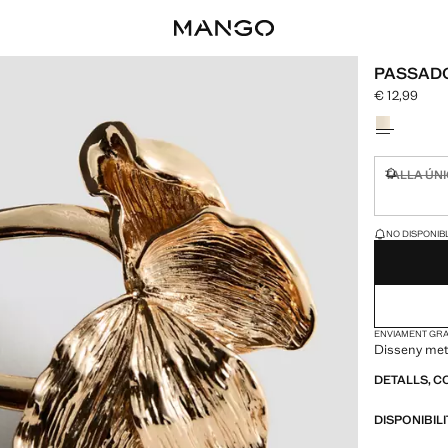
PASSADO
€ 12,99
Preu actual [
Selecciona u
TALLA ÚN
No disponi
ÚLTIMES UNITAT
NO DISPONIBL
ENVIAMENT GRAT
Disseny metàl
DETALLS, C
DISPONIBIL