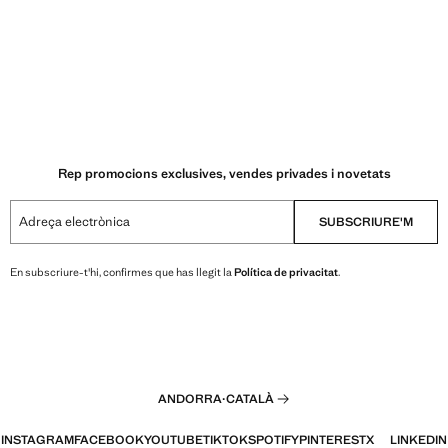
Rep promocions exclusives, vendes privades i novetats
Adreça electrònica
SUBSCRIURE'M
En subscriure-t'hi, confirmes que has llegit la
Política de privacitat
.
ANDORRA
·
CATALÀ
INSTAGRAM
FACEBOOK
YOUTUBE
TIKTOK
SPOTIFY
PINTEREST
X
LINKEDIN