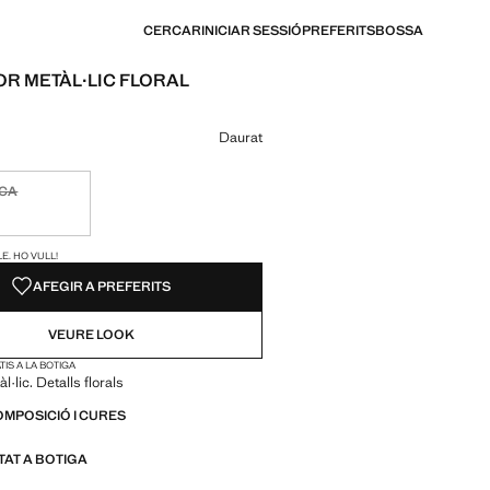
CERCAR
INICIAR SESSIÓ
PREFERITS
BOSSA
R METÀL·LIC FLORAL
€ 12,99 ]
n color
Daurat
ICA
ble. Ho vull!
S!
E. HO VULL!
AFEGIR A PREFERITS
VEURE LOOK
IS A LA BOTIGA
·lic. Detalls florals
OMPOSICIÓ I CURES
ITAT A BOTIGA