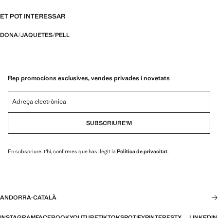
ET POT INTERESSAR
DONA
JAQUETES
PELL
Rep promocions exclusives, vendes privades i novetats
Adreça electrònica
SUBSCRIURE'M
En subscriure-t'hi, confirmes que has llegit la
Política de privacitat
.
ANDORRA
·
CATALÀ
INSTAGRAM
FACEBOOK
YOUTUBE
TIKTOK
SPOTIFY
PINTEREST
X
LINKEDIN