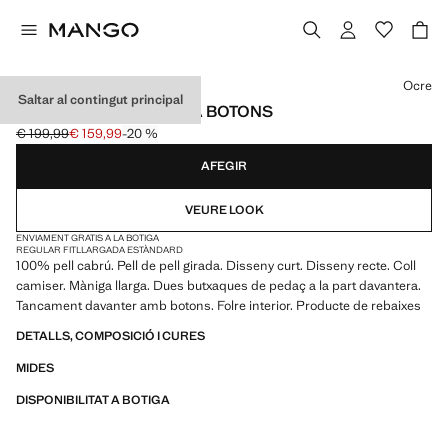
Selecciona un color
Ocre
Saltar al contingut principal
JAQUETA PELL GIRADA BOTONS
€ 199,99
€ 159,99
-20 %
Preu inicial ratllat [€ 199,99 ]
Preu actual [€ 159,99 ]
AFEGIR
VEURE LOOK
ENVIAMENT GRATIS A LA BOTIGA
REGULAR FIT
LLARGADA ESTÀNDARD
100% pell cabrú. Pell de pell girada. Disseny curt. Disseny recte. Coll
camiser. Màniga llarga. Dues butxaques de pedaç a la part davantera.
Tancament davanter amb botons. Folre interior. Producte de rebaixes
DETALLS, COMPOSICIÓ I CURES
MIDES
DISPONIBILITAT A BOTIGA