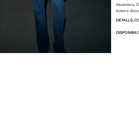
davantera. S
botons deco
DETALLS, C
DISPONIBIL