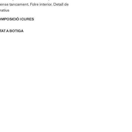
ense tancament. Folre interior. Detall de
ratius
OMPOSICIÓ I CURES
ITAT A BOTIGA