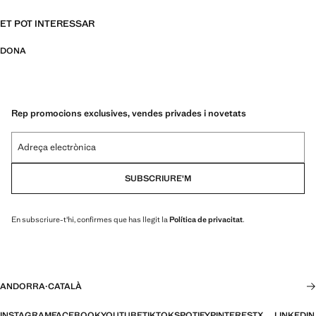
ET POT INTERESSAR
DONA
Rep promocions exclusives, vendes privades i novetats
Adreça electrònica
SUBSCRIURE'M
En subscriure-t'hi, confirmes que has llegit la
Política de privacitat
.
ANDORRA
·
CATALÀ
INSTAGRAM
FACEBOOK
YOUTUBE
TIKTOK
SPOTIFY
PINTEREST
X
LINKEDIN