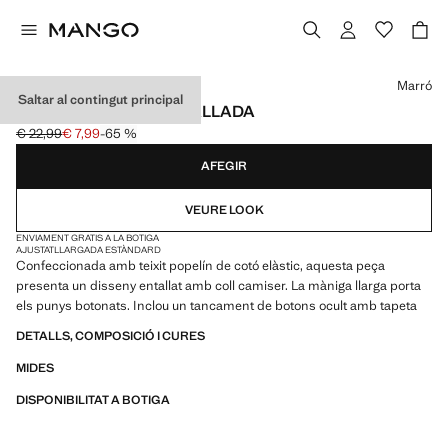
Selecciona un color
Marró
Saltar al contingut principal
CAMISA POPELÍN ENTALLADA
€ 22,99
€ 7,99
-65 %
Preu inicial ratllat [€ 22,99 ]
Preu actual [€ 7,99 ]
AFEGIR
VEURE LOOK
ENVIAMENT GRATIS A LA BOTIGA
AJUSTAT
LLARGADA ESTÀNDARD
Confeccionada amb teixit popelín de cotó elàstic, aquesta peça
presenta un disseny entallat amb coll camiser. La màniga llarga porta
els punys botonats. Inclou un tancament de botons ocult amb tapeta
DETALLS, COMPOSICIÓ I CURES
MIDES
DISPONIBILITAT A BOTIGA