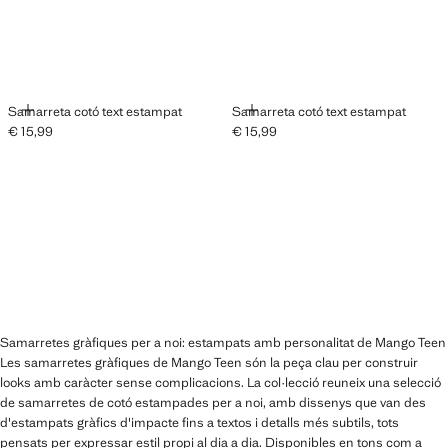
AFEGIR
AFEGIR
Samarreta cotó text estampat
Samarreta cotó text estampat
€ 15,99
€ 15,99
Preu actual [€ 15,99 ]
Preu actual [€ 15,99 ]
Samarretes gràfiques per a noi: estampats amb personalitat de Mango Teen
Les samarretes gràfiques de Mango Teen són la peça clau per construir
looks amb caràcter sense complicacions. La col·lecció reuneix una selecció
de samarretes de cotó estampades per a noi, amb dissenys que van des
d'estampats gràfics d'impacte fins a textos i detalls més subtils, tots
pensats per expressar estil propi al dia a dia. Disponibles en tons com a