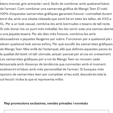
blanc trencat, gris antracita i verd, fàcils de combinar amb qualsevol bàsic
de l'armari. Com combinar una samarreta gràfica de Mango Teen El cotó
100% d'aquestes samarretes gràfiques garanteix frescor i comoditat durant
tot el dia, amb una silueta relaxada que senti bé en totes les talles, de XXS a
XL. Per a un look casual, combina-les amb bermudes o texans de tall recte.
Si vols donar-los un punt més treballat, fes-les servir sota una camisa oberta
o una jaqueta texana. Per als dies més frescos, combina-les amb
dessuadores o jaquetes lleugeres per sobre. Funcionen per a qualsevol pla i
eleven qualsevol look sense esforç. Per què escollir les samarretes gràfiques
de Mango Teen Més enllà de l'estampat, allò que defineix aquestes peces és
la qualitat del teixit i el tall: còmode, actual i pensat per al cos en creixement.
Les samarretes gràfiques per a noi de Mango Teen es renoven cada
temporada amb dissenys de tendència que connecten amb el moment,
esdevenint el bàsic amb més personalitat de l'armari. Si busques més
opcions de samarretes teen per completar el teu estil, descobreix tota la
col·lecció i troba la que et representa millor.
Rep promocions exclusives, vendes privades i novetats