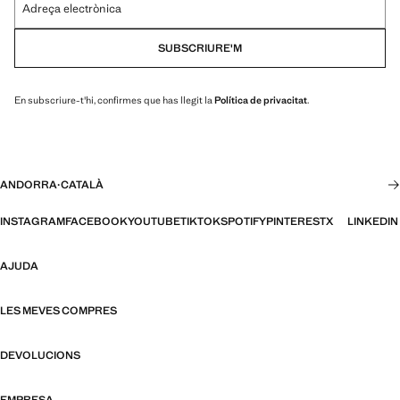
Adreça electrònica
SUBSCRIURE'M
En subscriure-t'hi, confirmes que has llegit la
Política de privacitat
.
ANDORRA
·
CATALÀ
INSTAGRAM
FACEBOOK
YOUTUBE
TIKTOK
SPOTIFY
PINTEREST
X
LINKEDIN
AJUDA
LES MEVES COMPRES
DEVOLUCIONS