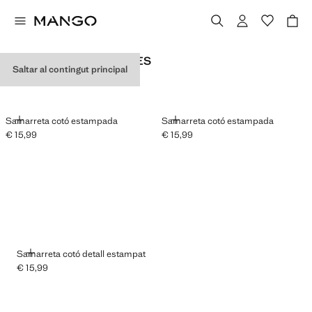
SAMARRETES GRÀFIQUES
Saltar al contingut principal
AFEGIR
AFEGIR
Samarreta cotó estampada
Samarreta cotó estampada
€ 15,99
€ 15,99
Preu actual [€ 15,99 ]
Preu actual [€ 15,99 ]
AFEGIR
Samarreta cotó detall estampat
€ 15,99
Preu actual [€ 15,99 ]