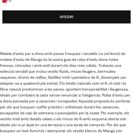
+5 colors
+
5
AFEGIR
Maleta d'estiu per a dona amb peces fresques i versàtils La col·lecció de
maleta d'estiu de Mango és la vostra guia de roba d'estiu dona: looks
frescos, còmodes i amb estil durant els dies més càlids. Trobaràs una
selecció versàtil que inclou vestits fluids, micos lleugers, bermudes
vaqueres, shorts de ratlles, faldilles midi i pantalons de lli, dissenyats per
adaptar-se a qualsevol pla estival. Els teixits naturals com el lli, el cotó i la
fibra natural predominen a les peces, aportant transpirabilitat i lleugeresa,
ideals per combatre la calor sense renunciar a l'elegància. Roba d'estiu per
a dona pensada per a vacances i escapades Aquesta proposta és perfecta
per als que busquen outfits pràctics i sofisticats durant les vacances,
escapades de cap de setmana o passejades per la ciutat. Per exemple, els
vestits midi amb detalls calats o els micos de lli amb esquena oberta són
ideals per a un àpat en una terrassa o una tarda de compres. Per als que
busquen un look lluminós i atemporal, els vestits blancs de Mango són