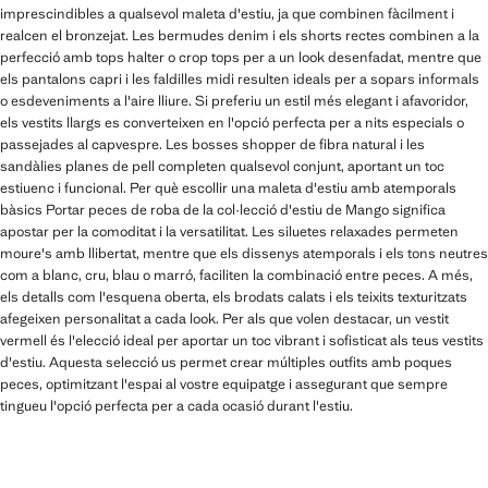
imprescindibles a qualsevol maleta d'estiu, ja que combinen fàcilment i
realcen el bronzejat. Les bermudes denim i els shorts rectes combinen a la
perfecció amb tops halter o crop tops per a un look desenfadat, mentre que
els pantalons capri i les faldilles midi resulten ideals per a sopars informals
o esdeveniments a l'aire lliure. Si preferiu un estil més elegant i afavoridor,
els vestits llargs es converteixen en l'opció perfecta per a nits especials o
passejades al capvespre. Les bosses shopper de fibra natural i les
sandàlies planes de pell completen qualsevol conjunt, aportant un toc
estiuenc i funcional. Per què escollir una maleta d'estiu amb atemporals
bàsics Portar peces de roba de la col·lecció d'estiu de Mango significa
apostar per la comoditat i la versatilitat. Les siluetes relaxades permeten
moure's amb llibertat, mentre que els dissenys atemporals i els tons neutres
com a blanc, cru, blau o marró, faciliten la combinació entre peces. A més,
els detalls com l'esquena oberta, els brodats calats i els teixits texturitzats
afegeixen personalitat a cada look. Per als que volen destacar, un vestit
vermell és l'elecció ideal per aportar un toc vibrant i sofisticat als teus vestits
d'estiu. Aquesta selecció us permet crear múltiples outfits amb poques
peces, optimitzant l'espai al vostre equipatge i assegurant que sempre
tingueu l'opció perfecta per a cada ocasió durant l'estiu.