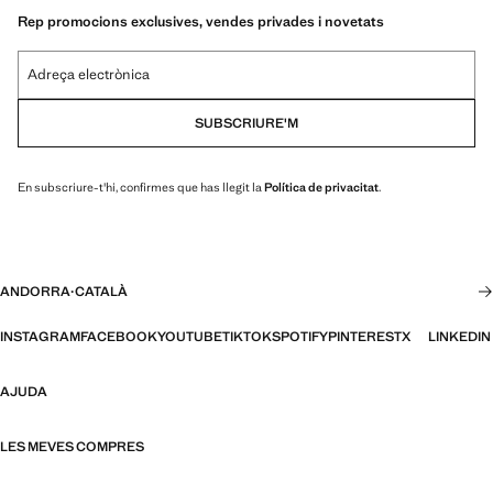
Rep promocions exclusives, vendes privades i novetats
Adreça electrònica
SUBSCRIURE'M
En subscriure-t'hi, confirmes que has llegit la
Política de privacitat
.
ANDORRA
·
CATALÀ
INSTAGRAM
FACEBOOK
YOUTUBE
TIKTOK
SPOTIFY
PINTEREST
X
LINKEDIN
AJUDA
LES MEVES COMPRES